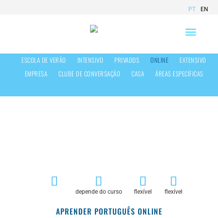
PT
EN
Toggle
navigation
ESCOLA DE VERÃO
INTENSIVO
PRIVADOS
ONLINE
EXTENSIVO
EMPRESA
CLUBE DE CONVERSAÇÃO
CASA
ÁREAS ESPECÍFICAS
Aprender Português Online
depende do curso
flexível
flexível
APRENDER PORTUGUÊS ONLINE