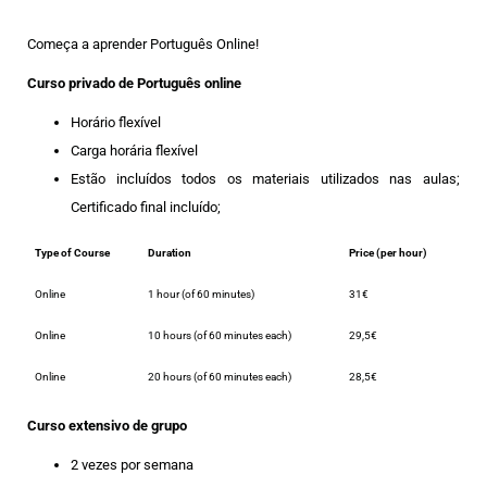
Começa a aprender Português Online!
Curso privado de Português online
Horário flexível
Carga horária flexível
Estão incluídos todos os materiais utilizados nas aulas;
Certificado final incluído;
Type of Course
Duration
Price (per hour)
Online
1 hour (of 60 minutes)
31€
Online
10 hours (of 60 minutes each)
29,5€
Online
20 hours (of 60 minutes each)
28,5€
Curso extensivo de grupo
2 vezes por semana