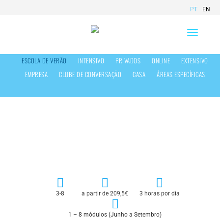
PT
EN
Toggle
navigation
ESCOLA DE VERÃO
INTENSIVO
PRIVADOS
ONLINE
EXTENSIVO
EMPRESA
CLUBE DE CONVERSAÇÃO
CASA
ÁREAS ESPECÍFICAS
Escola de Verão
3-8
a partir de 209,5€
3 horas por dia
1 – 8 módulos (Junho a Setembro)